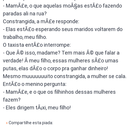
- MamÃ£e, o que aquelas moÃ§as estÃ£o fazendo
paradas ali na rua?
Constrangida, a mÃ£e responde:
- Elas estÃ£o esperando seus maridos voltarem do
trabalho, meu filho.
O taxista entÃ£o interrompe:
- Que Ã© isso, madame? Tem mais Ã© que falar a
verdade! Ã meu filho, essas mulheres sÃ£o umas
putas, elas dÃ£o o corpo pra ganhar dinheiro!
Mesmo muuuuuuuito constrangida, a mulher se cala.
EntÃ£o o menino pergunta:
- MamÃ£e, e o que os filhinhos dessas mulheres
fazem?
- Eles dirigem tÃ¡xi, meu filho!
»
Compartilhe esta piada: