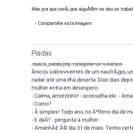
Mas pra que serÃ¡ que alguÃ©m se deu ao traba
»
Compartilhe esta imagem:
Piadas
/busca_piadas.php?categoria=08'>Diversos
Ãnicos sobreviventes de um naufrÃ¡gio, 
nadar ate uma ilha deserta. Dois dias depo
mulher entra em desespero.
- Calma, amorzinho! - aconselha ele. - Am
- Como?
- Ã simples! Todo ano, no Ãºltimo dia de 
- E daÃ­? - pergunta a mulher.
- AmanhÃ£ Ã© dia 31 de maio. Tenho cert