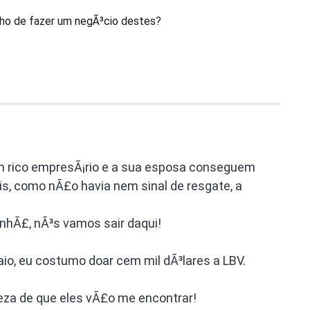
lho de fazer um negÃ³cio destes?
um rico empresÃ¡rio e a sua esposa conseguem
is, como nÃ£o havia nem sinal de resgate, a
anhÃ£, nÃ³s vamos sair daqui!
maio, eu costumo doar cem mil dÃ³lares a LBV.
eza de que eles vÃ£o me encontrar!