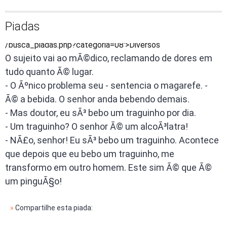
Piadas
/busca_piadas.php?categoria=08'>Diversos
O sujeito vai ao mÃ©dico, reclamando de dores em
tudo quanto Ã© lugar.
- O Ãºnico problema seu - sentencia o magarefe. -
Ã© a bebida. O senhor anda bebendo demais.
- Mas doutor, eu sÃ³ bebo um traguinho por dia.
- Um traguinho? O senhor Ã© um alcoÃ³latra!
- NÃ£o, senhor! Eu sÃ³ bebo um traguinho. Acontece
que depois que eu bebo um traguinho, me
transformo em outro homem. Este sim Ã© que Ã©
um pinguÃ§o!
»
Compartilhe esta piada: