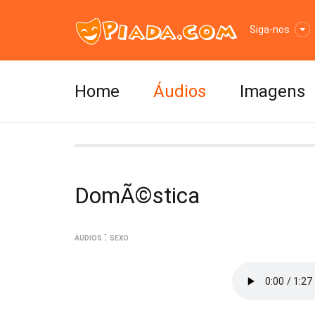
Siga-nos
Home
Áudios
Imagens
DomÃ©stica
:
ÁUDIOS
SEXO