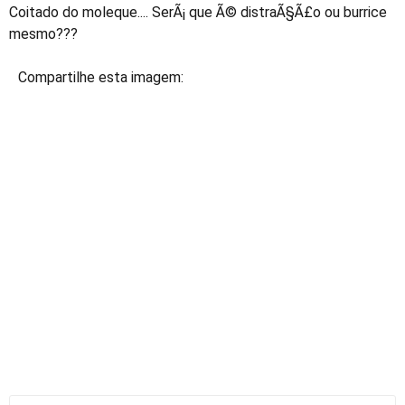
Coitado do moleque.... SerÃ¡ que Ã© distraÃ§Ã£o ou burrice
mesmo???
Compartilhe esta imagem: