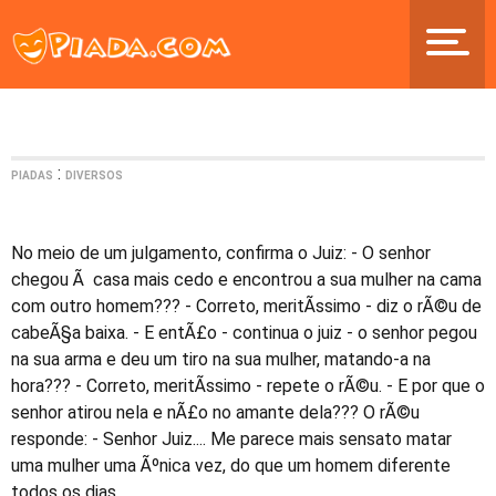
:
PIADAS
DIVERSOS
No meio de um julgamento, confirma o Juiz: - O senhor
chegou Ã casa mais cedo e encontrou a sua mulher na cama
com outro homem??? - Correto, meritÃ­ssimo - diz o rÃ©u de
cabeÃ§a baixa. - E entÃ£o - continua o juiz - o senhor pegou
na sua arma e deu um tiro na sua mulher, matando-a na
hora??? - Correto, meritÃ­ssimo - repete o rÃ©u. - E por que o
senhor atirou nela e nÃ£o no amante dela??? O rÃ©u
responde: - Senhor Juiz.... Me parece mais sensato matar
uma mulher uma Ãºnica vez, do que um homem diferente
todos os dias.