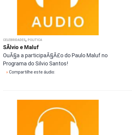
,
CELEBRIDADES
POLÍTICA
SÃ­lvio e Maluf
OuÃ§a a participaÃ§Ã£o do Paulo Maluf no
Programa do Silvio Santos!
»
Compartilhe este áudio: