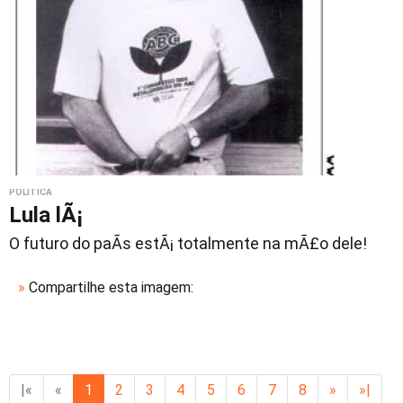
POLÍTICA
Lula lÃ¡
O futuro do paÃ­s estÃ¡ totalmente na mÃ£o dele!
»
Compartilhe esta imagem:
|«
«
1
2
3
4
5
6
7
8
»
»|